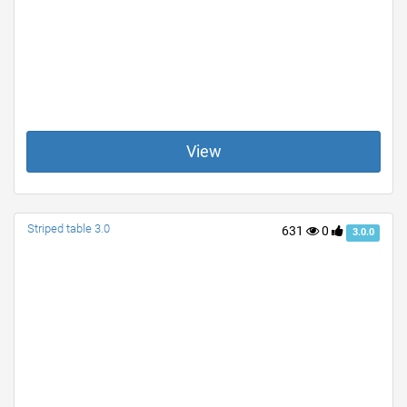
View
Striped table 3.0
631
0
3.0.0