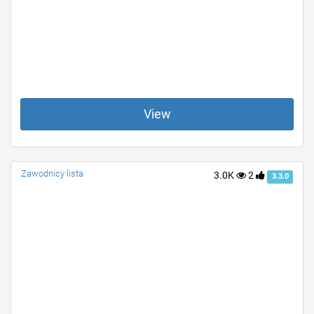
View
Zawodnicy lista
3.0K
2
3.3.0