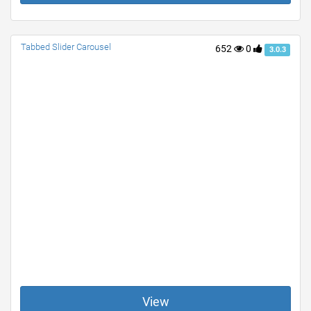
Tabbed Slider Carousel
652
0
3.0.3
View