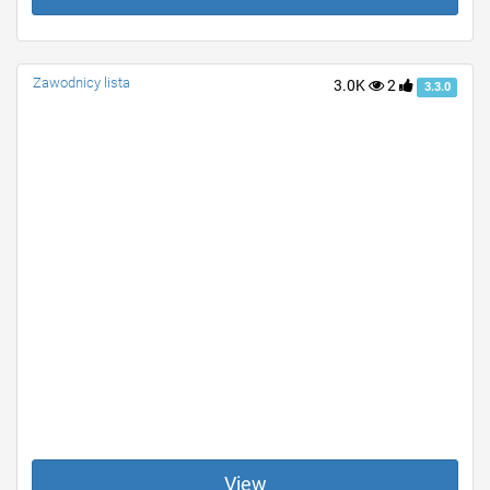
Zawodnicy lista
3.0K
2
3.3.0
View