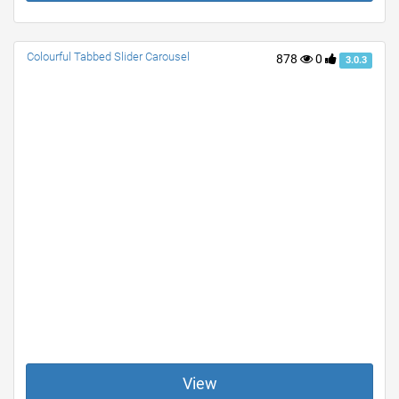
Colourful Tabbed Slider Carousel
878
0
3.0.3
View