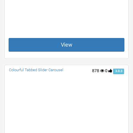
View
Colourful Tabbed Slider Carousel
878
0
3.0.3