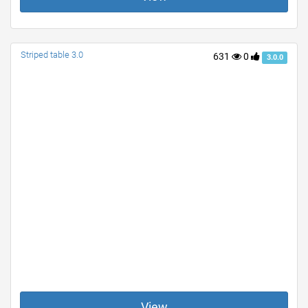
Striped table 3.0
631
0
3.0.0
View