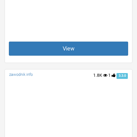
View
zawodnik info
1.8K
1
3.3.0