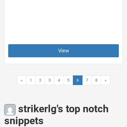
View
«
1
2
3
4
5
6
7
8
»
strikerlg's top notch
snippets