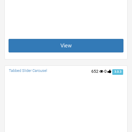
View
Tabbed Slider Carousel
652
0
3.0.3