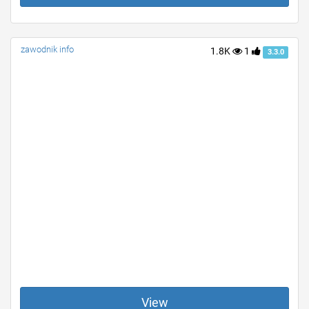
zawodnik info
1.8K
1
3.3.0
View