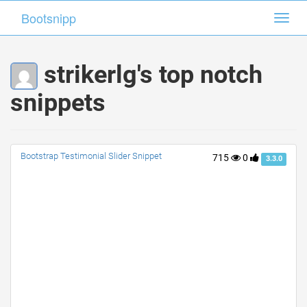
Bootsnipp
Bootsnipp
Toggl
Toggl
navig
navig
strikerlg's top notch
snippets
Bootstrap Testimonial Slider Snippet
715
0
3.3.0