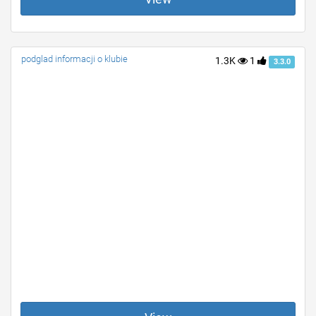
podglad informacji o klubie
1.3K
1
3.3.0