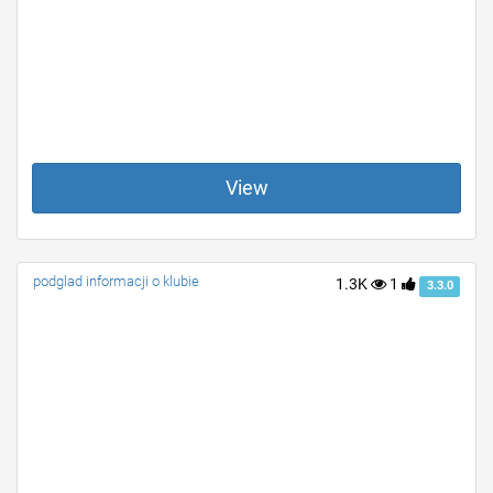
View
podglad informacji o klubie
1.3K
1
3.3.0