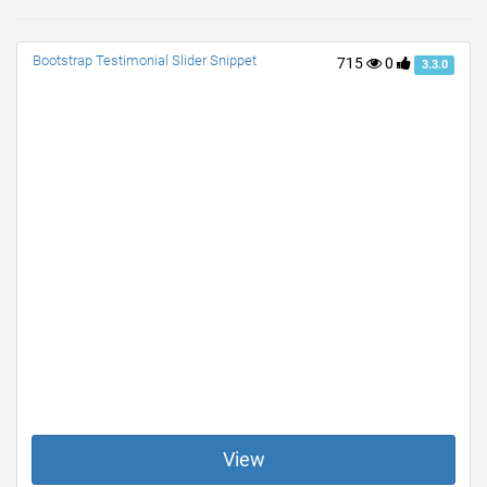
Bootstrap Testimonial Slider Snippet
715
0
3.3.0
View