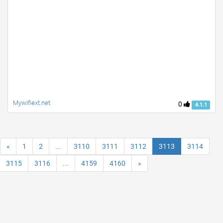
Mywifiext.net
0
4.1.1
«
1
2
...
3110
3111
3112
3113
3114
3115
3116
...
4159
4160
»