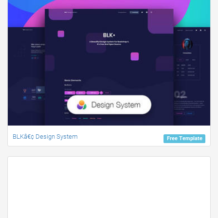
BLKâ€¢ Design System
Free Template