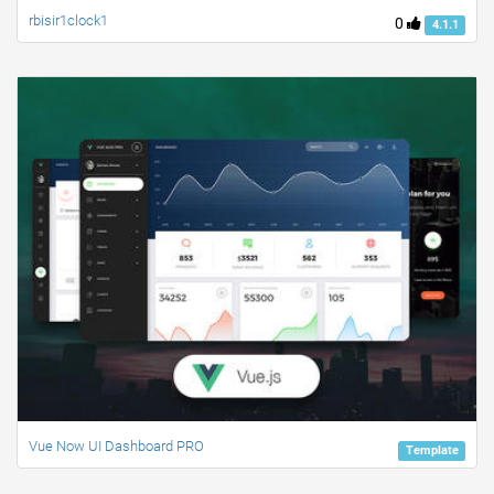
rbisir1clock1
0
4.1.1
Vue Now UI Dashboard PRO
Template