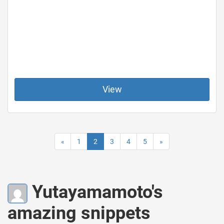
View
«
1
2
3
4
5
»
Yutayamamoto's
amazing snippets