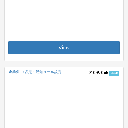
View
企業側10:設定・通知メール設定
910
0
3.3.0