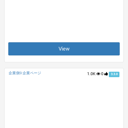
View
企業側9:企業ページ
1.0K
0
3.3.0