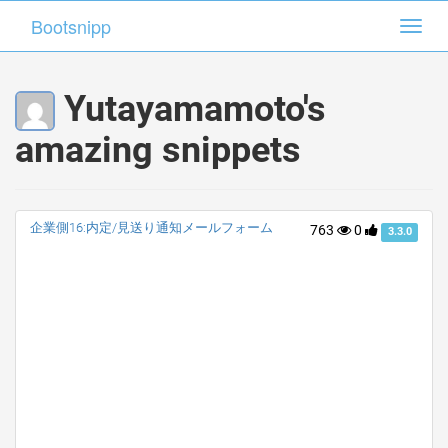
Bootsnipp
Bootsnipp
Toggl
Toggl
navig
navig
Yutayamamoto's
amazing snippets
企業側16:内定/見送り通知メールフォーム
763
0
3.3.0