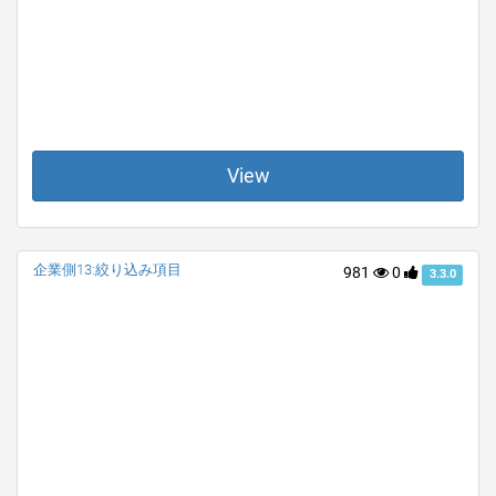
View
企業側13:絞り込み項目
981
0
3.3.0