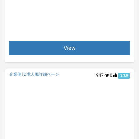
View
企業側12:求人職詳細ページ
947
0
3.3.0