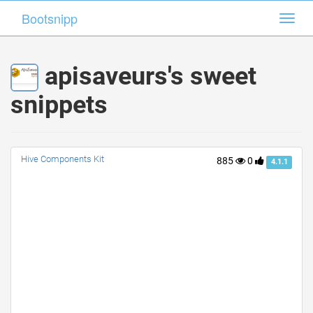
Bootsnipp
Bootsnipp
Toggl
Toggl
navig
navig
apisaveurs's sweet
snippets
Hive Components Kit
885
0
4.1.1