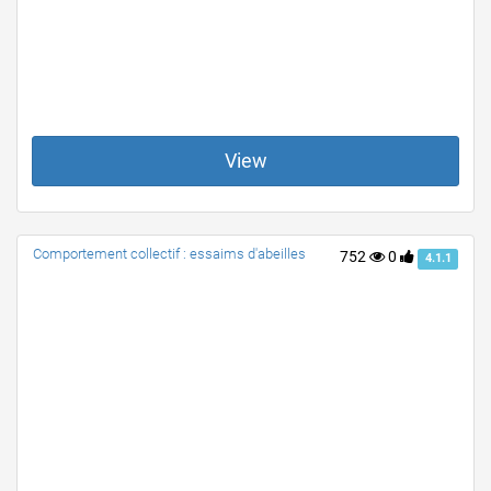
View
Comportement collectif : essaims d'abeilles
752
0
4.1.1