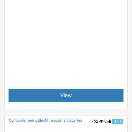
View
Comportement collectif : essaims d'abeilles
752
0
4.1.1