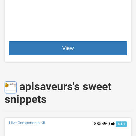
View
apisaveurs's sweet
snippets
Hive Components Kit
885
0
4.1.1