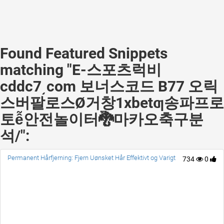
Found Featured Snippets
matching "E-스포츠럭비
cddc7͵com 보너스코드 B77 오릭
스버팔로스Ø거창1xbetƣ송파프로
토ễ안전놀이터🐉마카오축구분
석/":
Permanent Hårfjerning: Fjern Uønsket Hår Effektivt og Varigt
734
0