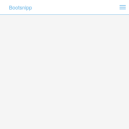
Bootsnipp
Tog
nav