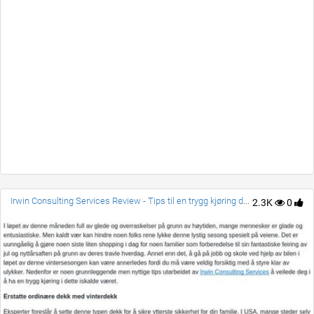
Irwin Consulting Services Review - Tips til en trygg kjøring denne vintersesongen
2.3K
0