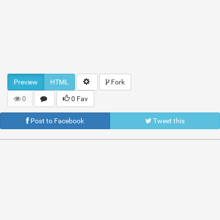
Preview
HTML
Fork
0
0 Fav
Post to Facebook
Tweet this