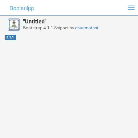
Bootsnipp
Tog
nav
"Untitled"
Bootstrap 4.1.1 Snippet by
chuamotcot
4.1.1