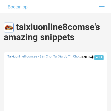
Bootsnipp
Bootsnipp
Toggl
Toggl
navig
navig
taixiuonline8comse's
amazing snippets
Taixiuonline8.com.se - Sân Chơi Tài Xỉu Uy Tín Cho Game Thủ Việt Nam
0
0
4.1.1