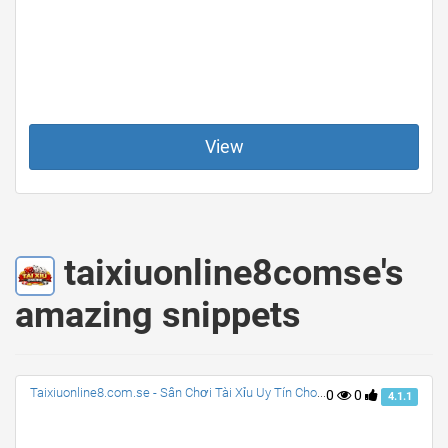
View
taixiuonline8comse's
amazing snippets
Taixiuonline8.com.se - Sân Chơi Tài Xỉu Uy Tín Cho Game Thủ Việt Nam
0
0
4.1.1